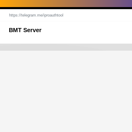
https://telegram.me/iproauthtool
BMT Server