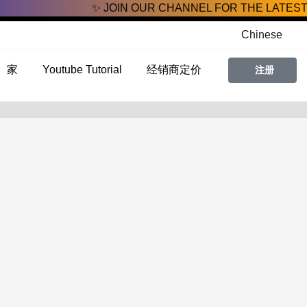
✨ JOIN OUR CHANNEL FOR THE LATEST
Chinese
家
Youtube Tutorial
经销商定价
注册